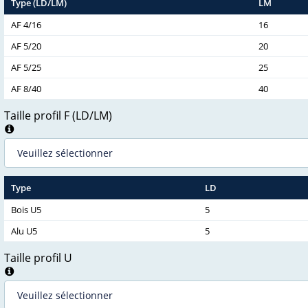
Type (LD/LM)
LM
AF 4/16
16
AF 5/20
20
AF 5/25
25
AF 8/40
40
Taille profil F (LD/LM)
Type
LD
Bois U5
5
Alu U5
5
Taille profil U