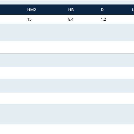
HM2
HB
D
15
8,4
1,2