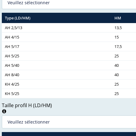
Type (LD/HM)
HM
AH 2,5/13
13,5
AH 4/15
15
AH 5/17
17,5
AH 5/25
25
AH 5/40
40
AH 8/40
40
KH 4/25
25
KH 5/25
25
Taille profil H (LD/HM)