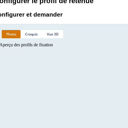
onfigurer le profil de retenue
onfigurer et demander
Photo
Croquis
Vue 3D