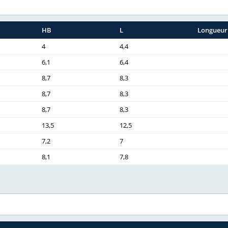
HB
L
Longueur
4
4,4
6,1
6,4
8,7
8,3
8,7
8,3
8,7
8,3
13,5
12,5
7,2
7
8,1
7,8