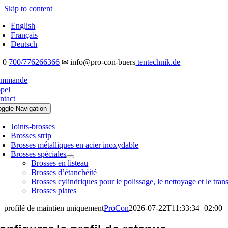
Skip to content
English
Français
Deutsch
 0
700/776266366
✉ info@pro-con-buers
tentechnik.de
mmande
pel
ntact
oggle Navigation
Joints-brosses
Brosses strip
Brosses métalliques en acier inoxydable
Brosses spéciales
Brosses en listeau
Brosses d’étanchéité
Brosses cylindriques pour le polissage, le nettoyage et le tran
Brosses plates
profilé de maintien uniquement
ProCon
2026-07-22T11:33:34+02:00