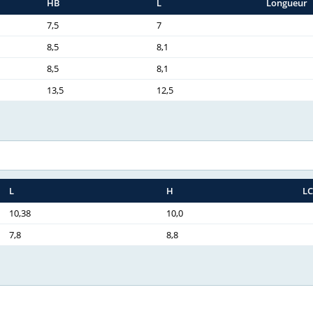
HB
L
Longueur
7,5
7
8,5
8,1
8,5
8,1
13,5
12,5
L
H
L
10,38
10,0
7,8
8,8