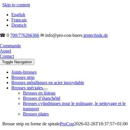
Skip to content
English
Français
Deutsch
☎ 0
700/776266366
✉ info@pro-con-buers
tentechnik.de
Commande
Appel
Contact
Toggle Navigation
Joints-brosses
Brosses strip
Brosses métalliques en acier inoxydable
Brosses spéciales
Brosses en listeau
Brosses d’étanchéité
Brosses cylindriques pour le polissage, le nettoyage et le
transport
Brosses plates
Brosse strip en forme de spirale
ProCon
2026-02-26T10:37:57+01:00