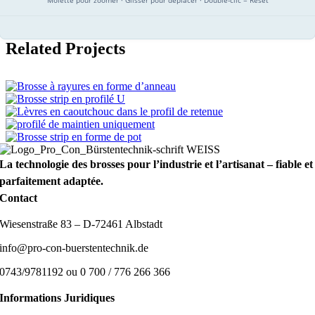
Molette pour zoomer · Glisser pour déplacer · Double-clic = Reset
Related Projects
La technologie des brosses pour l’industrie et l’artisanat – fiable et
parfaitement adaptée.
Contact
Wiesenstraße 83 – D-72461 Albstadt
info@pro-con-buerstentechnik.de
0743/9781192 ou 0 700 / 776 266 366
Informations Juridiques