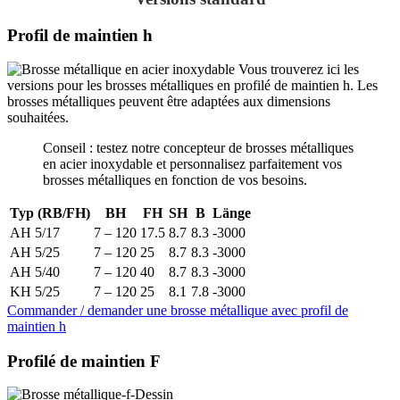
Profil de maintien h
Vous trouverez ici les
versions pour les brosses métalliques en profilé de maintien h. Les
brosses métalliques peuvent être adaptées aux dimensions
souhaitées.
Conseil : testez notre concepteur de brosses métalliques
en acier inoxydable et personnalisez parfaitement vos
brosses métalliques en fonction de vos besoins.
Typ (RB/FH)
BH
FH
SH
B
Länge
AH 5/17
7 – 120
17.5
8.7
8.3
-3000
AH 5/25
7 – 120
25
8.7
8.3
-3000
AH 5/40
7 – 120
40
8.7
8.3
-3000
KH 5/25
7 – 120
25
8.1
7.8
-3000
Commander / demander une brosse métallique avec profil de
maintien h
Profilé de maintien F