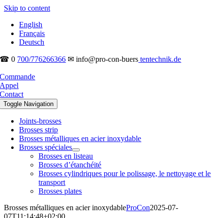
Skip to content
English
Français
Deutsch
☎ 0
700/776266366
✉ info@pro-con-buers
tentechnik.de
Commande
Appel
Contact
Toggle Navigation
Joints-brosses
Brosses strip
Brosses métalliques en acier inoxydable
Brosses spéciales
Brosses en listeau
Brosses d’étanchéité
Brosses cylindriques pour le polissage, le nettoyage et le
transport
Brosses plates
Brosses métalliques en acier inoxydable
ProCon
2025-07-
07T11:14:48+02:00