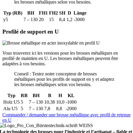
les brosses métalliques selon vos besoins.
Typ (RB)
BH
FH1
FH2
SH
D
Länge
y5
7 – 130
20
15
8,4
1,2
-3000
Profilé de support en U
Vous trouverez ici les versions pour les brosses métalliques en
profilé de maintien en U. Les brosses métalliques peuvent être
adaptées à vos besoins.
Conseil : Testez notre concepteur de brosses
métalliques pour les profils de support en y et adaptez
les brosses métalliques selon vos besoins.
Typ
RB
BH
B
H
KL
Holz U5
5
7 – 130
10,38
10,0
-1000
Alu U5
5
7 – 130
7,8
8,8
-2000
Commander / demander une brosse métallique avec profil de retenue
en U
La technologie des brosses pour l’industrie et l’artisanat – fiable et