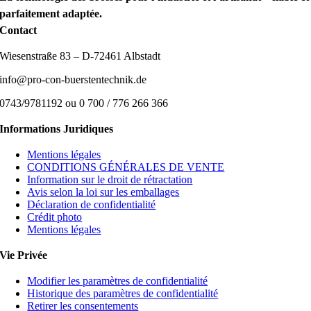
parfaitement adaptée.
Contact
Wiesenstraße 83 – D-72461 Albstadt
info@pro-con-buerstentechnik.de
0743/9781192 ou 0 700 / 776 266 366
Informations Juridiques
Mentions légales
CONDITIONS GÉNÉRALES DE VENTE
Information sur le droit de rétractation
Avis selon la loi sur les emballages
Déclaration de confidentialité
Crédit photo
Mentions légales
Vie Privée
Modifier les paramètres de confidentialité
Historique des paramètres de confidentialité
Retirer les consentements