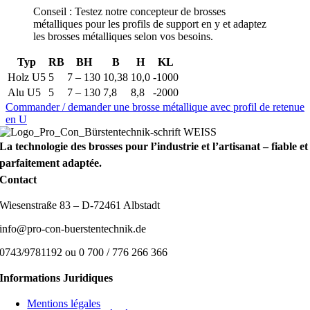
Conseil : Testez notre concepteur de brosses
métalliques pour les profils de support en y et adaptez
les brosses métalliques selon vos besoins.
Typ
RB
BH
B
H
KL
Holz U5
5
7 – 130
10,38
10,0
-1000
Alu U5
5
7 – 130
7,8
8,8
-2000
Commander / demander une brosse métallique avec profil de retenue
en U
La technologie des brosses pour l’industrie et l’artisanat – fiable et
parfaitement adaptée.
Contact
Wiesenstraße 83 – D-72461 Albstadt
info@pro-con-buerstentechnik.de
0743/9781192 ou 0 700 / 776 266 366
Informations Juridiques
Mentions légales