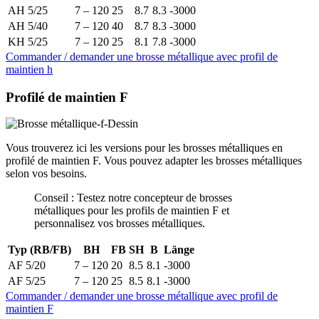
AH 5/25
7 – 120
25
8.7
8.3
-3000
AH 5/40
7 – 120
40
8.7
8.3
-3000
KH 5/25
7 – 120
25
8.1
7.8
-3000
Commander / demander une brosse métallique avec profil de
maintien h
Profilé de maintien F
Vous trouverez ici les versions pour les brosses métalliques en
profilé de maintien F. Vous pouvez adapter les brosses métalliques
selon vos besoins.
Conseil : Testez notre concepteur de brosses
métalliques pour les profils de maintien F et
personnalisez vos brosses métalliques.
Typ (RB/FB)
BH
FB
SH
B
Länge
AF 5/20
7 – 120
20
8.5
8.1
-3000
AF 5/25
7 – 120
25
8.5
8.1
-3000
Commander / demander une brosse métallique avec profil de
maintien F