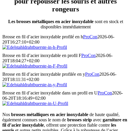
pour repousser les souris et autres
rongeurs
Les brosses métalliques en acier inoxydable
sont en stock et
disponibles immédiatement
Brosse en fil d’acier inoxydable profilé en h
ProCon
2026-06-
20T16:27:10+02:00
Brosse en fil d’acier inoxydable en profil F
ProCon
2026-06-
20T18:04:27+02:00
Brosse en fil d’acier inoxydable profilée en y
ProCon
2026-06-
20T18:11:31+02:00
Brosse en fil d’acier inoxydable dans un profil en U
ProCon
2026-
06-20T18:16:49+02:00
Nos
brosses métalliques en acier inoxydable
de haute qualité,
également connues sous le nom de
brosses strip
avec
garniture en
fil d’acier inoxydable
, offrent une protection fiable contre
les
souris
et autres petits nuisibles. Grâce à la robustesse de l’acier