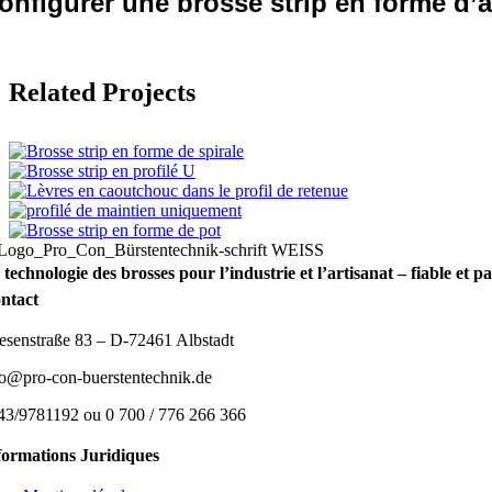
onfigurer une brosse strip en forme d’
Related Projects
 technologie des brosses pour l’industrie et l’artisanat – fiable et 
ntact
esenstraße 83 – D-72461 Albstadt
fo@pro-con-buerstentechnik.de
43/9781192 ou 0 700 / 776 266 366
formations Juridiques