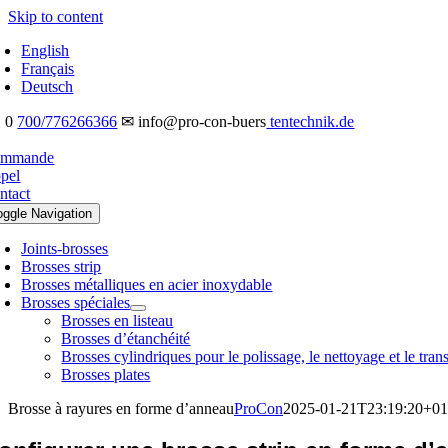
Skip to content
English
Français
Deutsch
 0
700/776266366
✉ info@pro-con-buers
tentechnik.de
mmande
pel
ntact
oggle Navigation
Joints-brosses
Brosses strip
Brosses métalliques en acier inoxydable
Brosses spéciales
Brosses en listeau
Brosses d’étanchéité
Brosses cylindriques pour le polissage, le nettoyage et le tran
Brosses plates
Brosse à rayures en forme d’anneau
ProCon
2025-01-21T23:19:20+01