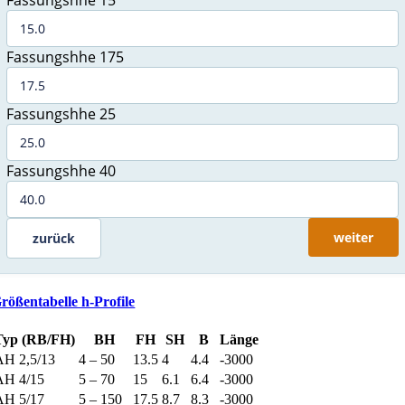
Fassungshhe 15
Fassungshhe 175
Fassungshhe 25
Fassungshhe 40
weiter
zurück
rößentabelle h-Profile
Typ (RB/FH)
BH
FH
SH
B
Länge
AH 2,5/13
4 – 50
13.5
4
4.4
-3000
AH 4/15
5 – 70
15
6.1
6.4
-3000
AH 5/17
5 – 150
17.5
8.7
8.3
-3000