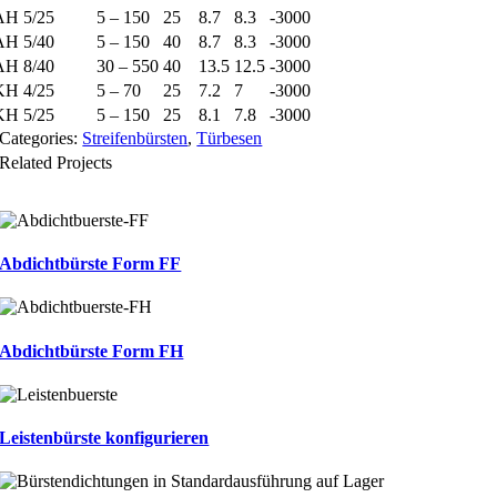
AH 5/25
5 – 150
25
8.7
8.3
-3000
AH 5/40
5 – 150
40
8.7
8.3
-3000
AH 8/40
30 – 550
40
13.5
12.5
-3000
KH 4/25
5 – 70
25
7.2
7
-3000
KH 5/25
5 – 150
25
8.1
7.8
-3000
Categories:
Streifenbürsten
,
Türbesen
Related Projects
Abdichtbürste Form FF
Abdichtbürste Form FH
Leistenbürste konfigurieren