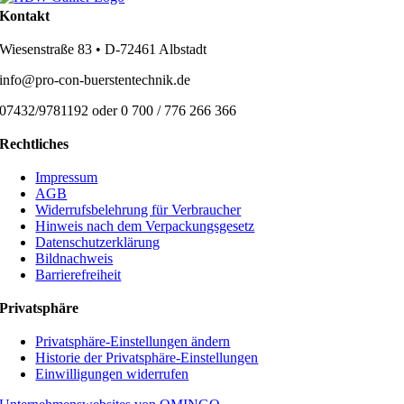
Kontakt
Wiesenstraße 83 • D-72461 Albstadt
info@pro-con-buerstentechnik.de
07432/9781192 oder 0 700 / 776 266 366
Rechtliches
Impressum
AGB
Widerrufsbelehrung für Verbraucher
Hinweis nach dem Verpackungsgesetz
Datenschutzerklärung
Bildnachweis
Barrierefreiheit
Privatsphäre
Privatsphäre-Einstellungen ändern
Historie der Privatsphäre-Einstellungen
Einwilligungen widerrufen