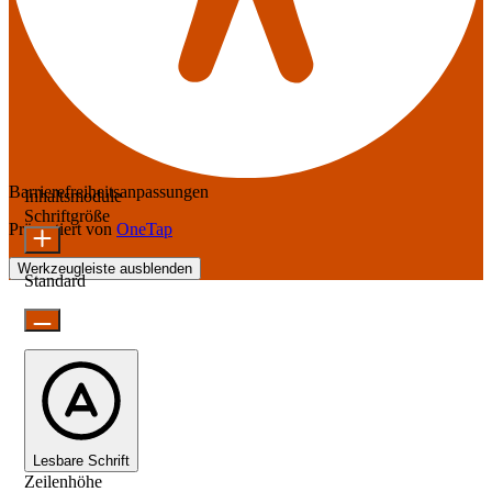
Barrierefreiheitsanpassungen
Inhaltsmodule
Schriftgröße
Präsentiert von
OneTap
Werkzeugleiste ausblenden
Standard
Lesbare Schrift
Zeilenhöhe