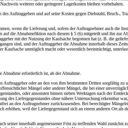
achweis weiterer oder geringerer Lagerkosten bleiben vorbehalten.
es Auftraggebers und auf seine Kosten gegen Diebstahl, Bruch-, Tra
men, wenn die Lieferung und, sofern der Auftragnehmer auch die Install
 auf die Abnahmefiktion nach diesem § 5 (6) mitgeteilt und ihn zur Ab
raggeber mit der Nutzung der Kaufsache begonnen hat (z. B. die gelie
vergangen sind, und der Auftraggeber die Abnahme innerhalb dieses Zei
 Kaufsache unmöglich macht oder wesentlich beeinträchtigt, unterlass
ine Abnahme erforderlich ist, ab der Abnahme.
 Auftraggeber oder an den von ihm bestimmten Dritten sorgfältig zu un
fensichtlicher Mängel oder anderer Mängel, die bei einer unverzüglic
egenstandes, oder ansonsten binnen sieben Werktagen nach der Entde
ung des Liefergegenstandes ohne nähere Untersuchung erkennbar war, s
htfrei an den Auftragnehmer zurückzusenden. Bei berechtigter Mängelr
 sich erhöhen, weil der Liefergegenstand sich an einem anderen Ort a
ach seiner innerhalb angemessener Frist zu treffenden Wahl zunächst 