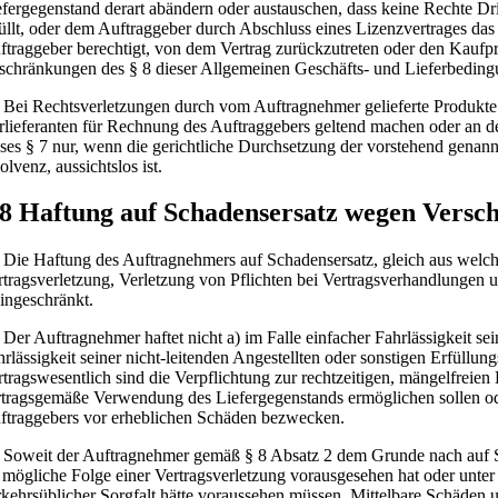
efergegenstand derart abändern oder austauschen, dass keine Rechte Dri
füllt, oder dem Auftraggeber durch Abschluss eines Lizenzvertrages das
ftraggeber berechtigt, von dem Vertrag zurückzutreten oder den Kaufp
schränkungen des § 8 dieser Allgemeinen Geschäfts- und Lieferbeding
Bei Rechtsverletzungen durch vom Auftragnehmer gelieferte Produkte 
rlieferanten für Rechnung des Auftraggebers geltend machen oder an 
eses § 7 nur, wenn die gerichtliche Durchsetzung der vorstehend genann
olvenz, aussichtslos ist.
 8 Haftung auf Schadensersatz wegen Versc
Die Haftung des Auftragnehmers auf Schadensersatz, gleich aus welch
rtragsverletzung, Verletzung von Pflichten bei Vertragsverhandlungen 
eingeschränkt.
Der Auftragnehmer haftet nicht a) im Falle einfacher Fahrlässigkeit sei
hrlässigkeit seiner nicht-leitenden Angestellten oder sonstigen Erfüllung
rtragswesentlich sind die Verpflichtung zur rechtzeitigen, mängelfreien
rtragsgemäße Verwendung des Liefergegenstands ermöglichen sollen od
ftraggebers vor erheblichen Schäden bezwecken.
Soweit der Auftragnehmer gemäß § 8 Absatz 2 dem Grunde nach auf Scha
s mögliche Folge einer Vertragsverletzung vorausgesehen hat oder unt
rkehrsüblicher Sorgfalt hätte voraussehen müssen. Mittelbare Schäden 