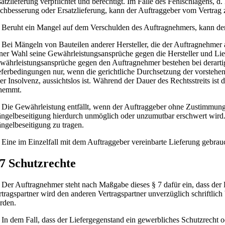
satzlieferung verpflichtet und berechtigt. Im Falle des Fehlschlagens
chbesserung oder Ersatzlieferung, kann der Auftraggeber vom Vertrag
Beruht ein Mangel auf dem Verschulden des Auftragnehmers, kann der
Bei Mängeln von Bauteilen anderer Hersteller, die der Auftragnehmer 
iner Wahl seine Gewährleistungsansprüche gegen die Hersteller und Li
währleistungsansprüche gegen den Auftragnehmer bestehen bei derart
eferbedingungen nur, wenn die gerichtliche Durchsetzung der vorstehen
ner Insolvenz, aussichtslos ist. Während der Dauer des Rechtsstreits i
hemmt.
Die Gewährleistung entfällt, wenn der Auftraggeber ohne Zustimmung 
ngelbeseitigung hierdurch unmöglich oder unzumutbar erschwert wird. 
ngelbeseitigung zu tragen.
Eine im Einzelfall mit dem Auftraggeber vereinbarte Lieferung gebrauc
 7 Schutzrechte
Der Auftragnehmer steht nach Maßgabe dieses § 7 dafür ein, dass der L
rtragspartner wird den anderen Vertragspartner unverzüglich schriftli
rden.
In dem Fall, dass der Liefergegenstand ein gewerbliches Schutzrecht o