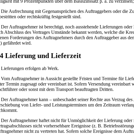
lligkeit mit 9 Prozentpunkten über dem Basiszinssatz p. a. zu verzinse
Die Aufrechnung mit Gegenansprüchen des Auftraggebers oder die Zur
estritten oder rechtskräftig festgestellt sind.
Der Auftragnehmer ist berechtigt, noch ausstehende Lieferungen oder
ch Abschluss des Vertrages Umstände bekannt werden, welche die Kred
fenen Forderungen des Auftragnehmers durch den Auftraggeber aus dem j
t) gefährdet wird.
 4 Lieferung und Lieferzeit
Lieferungen erfolgen ab Werk.
Vom Auftragnehmer in Aussicht gestellte Fristen und Termine für Liefer
ster Termin zugesagt oder vereinbart ist. Sofern Versendung vereinbart 
achtführer oder sonst mit dem Transport beauftragten Dritten.
Der Auftragnehmer kann – unbeschadet seiner Rechte aus Verzug des A
rschiebung von Liefer- und Leistungsterminen um den Zeitraum verlang
chkommt.
Der Auftragnehmer haftet nicht für Unmöglichkeit der Lieferung oder 
rtragsabschlusses nicht vorhersehbare Ereignisse (z. B. Betriebsstörun
ftragnehmer nicht zu vertreten hat. Sofern solche Ereignisse dem Auf