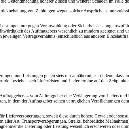
n; die Geltendmachung höherer Zinsen und weiterer Schäden im Falle de
ückbehaltung von Zahlungen wegen solcher Ansprüche ist nur zuläss
 Leistungen nur gegen Vorauszahlung oder Sicherheitsleistung auszufü
itwürdigkeit des Auftraggebers wesentlich zu mindern geeignet sind u
eweiligen Vertragsverhältnis (einschließlich aus anderen Einzelaufträ
ungen und Leistungen gelten stets nur annähernd, es sei denn, dass ausd
wurde, beziehen sich Lieferfristen und Liefertermine auf den Zeitpunkt
uftraggebers – vom Auftraggeber eine Verlängerung von Liefer- und L
en, in dem der Auftraggeber seinen vertraglichen Verpflichtungen de
für Lieferverzögerungen, soweit diese durch höhere Gewalt oder sonst
gen aller Art, Transportverzögerungen, Streiks, behördliche Maßnahmen)
tragnehmer die Lieferung oder Leistung wesentlich erschweren oder un