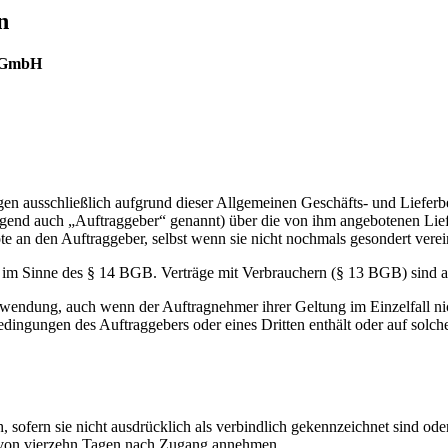
n
k GmbH
en ausschließlich aufgrund dieser Allgemeinen Geschäfts- und Lieferb
folgend auch „Auftraggeber“ genannt) über die von ihm angebotenen Lie
te an den Auftraggeber, selbst wenn sie nicht nochmals gesondert vere
 im Sinne des § 14 BGB. Verträge mit Verbrauchern (§ 13 BGB) sind a
endung, auch wenn der Auftragnehmer ihrer Geltung im Einzelfall nich
ngungen des Auftraggebers oder eines Dritten enthält oder auf solche 
 sofern sie nicht ausdrücklich als verbindlich gekennzeichnet sind od
b von vierzehn Tagen nach Zugang annehmen.