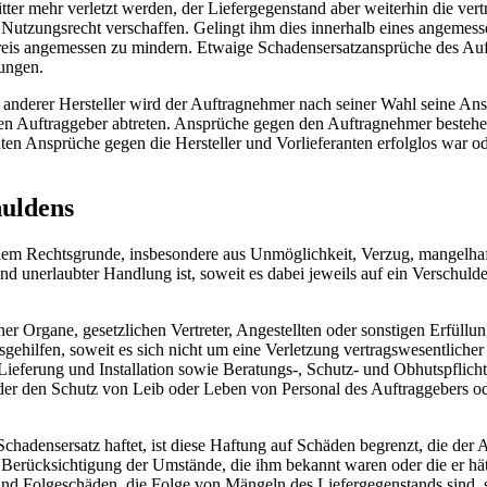
tter mehr verletzt werden, der Liefergegenstand aber weiterhin die ver
 Nutzungsrecht verschaffen. Gelingt ihm dies innerhalb eines angemesse
reis angemessen zu mindern. Etwaige Schadensersatzansprüche des Auf
ungen.
anderer Hersteller wird der Auftragnehmer nach seiner Wahl seine Ans
den Auftraggeber abtreten. Ansprüche gegen den Auftragnehmer besteh
ten Ansprüche gegen die Hersteller und Vorlieferanten erfolglos war od
huldens
em Rechtsgrunde, insbesondere aus Unmöglichkeit, Verzug, mangelhaft
und unerlaubter Handlung ist, soweit es dabei jeweils auf ein Verschu
ner Organe, gesetzlichen Vertreter, Angestellten oder sonstigen Erfüllun
sgehilfen, soweit es sich nicht um eine Verletzung vertragswesentlicher 
 Lieferung und Installation sowie Beratungs-, Schutz- und Obhutspflich
er den Schutz von Leib oder Leben von Personal des Auftraggebers od
densersatz haftet, ist diese Haftung auf Schäden begrenzt, die der 
er Berücksichtigung der Umstände, die ihm bekannt waren oder die er 
und Folgeschäden, die Folge von Mängeln des Liefergegenstands sind, 