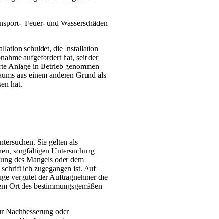
nsport-, Feuer- und Wasserschäden
ation schuldet, die Installation
nahme aufgefordert hat, seit der
ferte Anlage in Betrieb genommen
traums aus einem anderen Grund als
en hat.
tersuchen. Sie gelten als
hen, sorgfältigen Untersuchung
ckung des Mangels oder dem
chriftlich zugegangen ist. Auf
üge vergütet der Auftragnehmer die
ls dem Ort des bestimmungsgemäßen
zur Nachbesserung oder