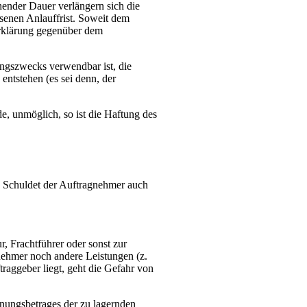
hender Dauer verlängern sich die
ssenen Anlauffrist. Soweit dem
Erklärung gegenüber dem
ungszwecks verwendbar ist, die
entstehen (es sei denn, der
e, unmöglich, so ist die Haftung des
st. Schuldet der Auftragnehmer auch
, Frachtführer oder sonst zur
nehmer noch andere Leistungen (z.
raggeber liegt, geht die Gefahr von
nungsbetrages der zu lagernden