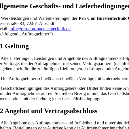
llgemeine Geschäfts- und Lieferbedingunge
r Werkleistungen und Warenlieferungen der
Pro-Con Bürstentechni
esenstraße 83, 72461 Albstadt
Mail:
info@pro-con-buerstentechnik.de
achfolgend „Auftragnehmer“)
 1 Geltung
Alle Lieferungen, Leistungen und Angebote des Auftragnehmers erfolg
ler Verträge, die der Auftragnehmer mit seinen Vertragspartnern (nach
e gelten auch für alle zukünftigen Lieferungen, Leistungen oder Angebo
Der Auftragnehmer schließt ausschließlich Verträge mit Unternehmern
Geschäftsbedingungen des Auftraggebers oder Dritter finden keine Anw
nn der Auftragnehmer auf ein Schreiben Bezug nimmt, das Geschäftsbedi
nverständnis mit der Geltung jener Geschäftsbedingungen.
 2 Angebot und Vertragsabschluss
Alle Angebote des Auftragnehmers sind freibleibend und unverbindlich,
thalten. Bestellungen oder Aufträge kann der Auftragnehmer innerhal