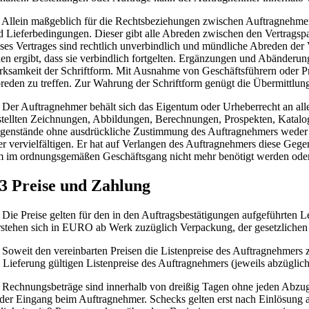
Allein maßgeblich für die Rechtsbeziehungen zwischen Auftragnehmer un
d Lieferbedingungen. Dieser gibt alle Abreden zwischen den Vertragsp
eses Vertrages sind rechtlich unverbindlich und mündliche Abreden der Ve
nen ergibt, dass sie verbindlich fortgelten. Ergänzungen und Abänderun
rksamkeit der Schriftform. Mit Ausnahme von Geschäftsführern oder Pr
reden zu treffen. Zur Wahrung der Schriftform genügt die Übermittlung
Der Auftragnehmer behält sich das Eigentum oder Urheberrecht an a
stellten Zeichnungen, Abbildungen, Berechnungen, Prospekten, Katalog
genstände ohne ausdrückliche Zustimmung des Auftragnehmers weder als 
er vervielfältigen. Er hat auf Verlangen des Auftragnehmers diese Gege
m im ordnungsgemäßen Geschäftsgang nicht mehr benötigt werden oder
 3 Preise und Zahlung
Die Preise gelten für den in den Auftragsbestätigungen aufgeführten 
rstehen sich in EURO ab Werk zuzüglich Verpackung, der gesetzlichen 
Soweit den vereinbarten Preisen die Listenpreise des Auftragnehmers zu
i Lieferung gültigen Listenpreise des Auftragnehmers (jeweils abzüglich
Rechnungsbeträge sind innerhalb von dreißig Tagen ohne jeden Abzug z
t der Eingang beim Auftragnehmer. Schecks gelten erst nach Einlösung al