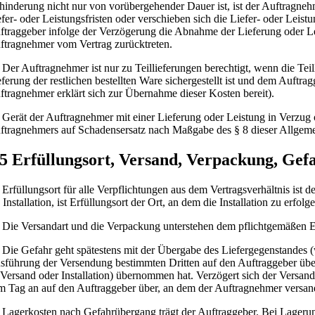
hinderung nicht nur von vorübergehender Dauer ist, ist der Auftragneh
efer- oder Leistungsfristen oder verschieben sich die Liefer- oder Le
ftraggeber infolge der Verzögerung die Abnahme der Lieferung oder Le
ftragnehmer vom Vertrag zurücktreten.
Der Auftragnehmer ist nur zu Teillieferungen berechtigt, wenn die Te
eferung der restlichen bestellten Ware sichergestellt ist und dem Auftr
ftragnehmer erklärt sich zur Übernahme dieser Kosten bereit).
Gerät der Auftragnehmer mit einer Lieferung oder Leistung in Verzug 
ftragnehmers auf Schadensersatz nach Maßgabe des § 8 dieser Allgeme
 5 Erfüllungsort, Versand, Verpackung, G
Erfüllungsort für alle Verpflichtungen aus dem Vertragsverhältnis ist 
 Installation, ist Erfüllungsort der Ort, an dem die Installation zu erfolg
Die Versandart und die Verpackung unterstehen dem pflichtgemäßen 
Die Gefahr geht spätestens mit der Übergabe des Liefergegenstandes (
sführung der Versendung bestimmten Dritten auf den Auftraggeber über.
 Versand oder Installation) übernommen hat. Verzögert sich der Versan
m Tag an auf den Auftraggeber über, an dem der Auftragnehmer versandb
Lagerkosten nach Gefahrübergang trägt der Auftraggeber. Bei Lageru