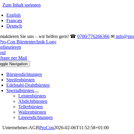
Zum Inhalt springen
English
Français
Deutsch
ntaktieren Sie uns – wir helfen gern! ☎
0700/776266366
✉
info@pro-
nfigurieren
ruf
frage per Mail
oggle Navigation
Bürstendichtungen
Streifenbürsten
Edelstahl-Drahtbürsten
Spezialbürsten
Leistenbürsten
Abdichtbürsten
Tellerbürsten
Walzenbürsten
Lippendichtungen
Unternehmer-AGB
ProCon
2026-02-06T11:52:58+01:00