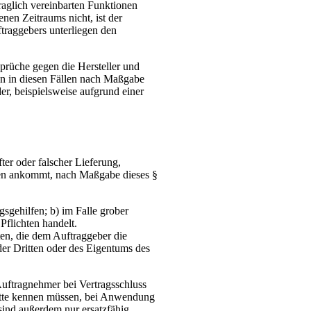
traglich vereinbarten Funktionen
nen Zeitraums nicht, ist der
traggebers unterliegen den
prüche gegen die Hersteller und
en in diesen Fällen nach Maßgabe
er, beispielsweise aufgrund einer
er oder falscher Lieferung,
lden ankommt, nach Maßgabe dieses §
gsgehilfen; b) im Falle grober
Pflichten handelt.
ten, die dem Auftraggeber die
er Dritten oder des Eigentums des
Auftragnehmer bei Vertragsschluss
hätte kennen müssen, bei Anwendung
sind außerdem nur ersatzfähig,