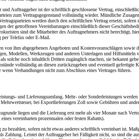
d Auftraggeber ist der schriftlich geschlossene Vertrag, einschließli
arteien zum Vertragsgegenstand vollständig wieder. Mündliche Zusage
rtragsparteien werden durch den schriftlichen Vertrag ersetzt, sofern s
gen der getroffenen Vereinbarungen einschließlich dieser Geschäftsbed
okuristen sind die Mitarbeiter des Auftragnehmers nicht berechtigt, h
 per Telefax oder E-Mail.
llen von ihm abgegebenen Angeboten und Kostenvoranschlägen sowie 
en, Modellen, Werkzeugen und anderen Unterlagen und Hilfsmitteln vo
solche noch inhaltlich Dritten zugänglich machen, sie bekannt geben,
nstände vollständig an diesen zurückzugeben und eventuell gefertigte 
 wenn Verhandlungen nicht zum Abschluss eines Vertrages führen.
Leistungs- und Lieferungsumfang. Mehr- oder Sonderleistungen werden 
Mehrwertsteuer, bei Exportlieferungen Zoll sowie Gebühren und ander
grunde liegen und die Lieferung erst mehr als vier Monate nach Vertrag
 eines vereinbarten prozentualen oder festen Rabatts).
u bezahlen, sofern nicht etwas anderes schriftlich vereinbart ist. M
s Zahlung. Leistet der Auftraggeber bei Fälligkeit nicht, so sind die 