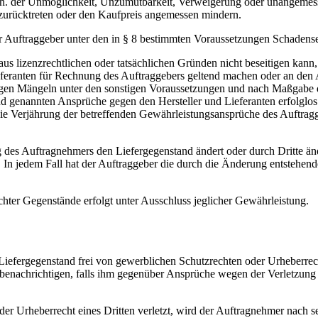
, d. h. der Unmöglichkeit, Unzumutbarkeit, Verweigerung oder unangem
 zurücktreten oder den Kaufpreis angemessen mindern.
 Auftraggeber unter den in § 8 bestimmten Voraussetzungen Schadense
aus lizenzrechtlichen oder tatsächlichen Gründen nicht beseitigen kan
eferanten für Rechnung des Auftraggebers geltend machen oder an den 
igen Mängeln unter den sonstigen Voraussetzungen und nach Maßgabe 
d genannten Ansprüche gegen den Hersteller und Lieferanten erfolglos
st die Verjährung der betreffenden Gewährleistungsansprüche des Auftr
des Auftragnehmers den Liefergegenstand ändert oder durch Dritte änd
In jedem Fall hat der Auftraggeber die durch die Änderung entstehen
hter Gegenstände erfolgt unter Ausschluss jeglicher Gewährleistung.
iefergegenstand frei von gewerblichen Schutzrechten oder Urheberrecht
ch benachrichtigen, falls ihm gegenüber Ansprüche wegen der Verletzun
der Urheberrecht eines Dritten verletzt, wird der Auftragnehmer nach 