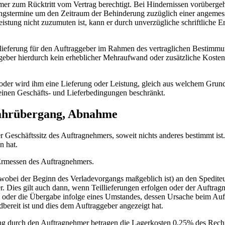
mer zum Rücktritt vom Vertrag berechtigt. Bei Hindernissen vorüberge
istungstermine um den Zeitraum der Behinderung zuzüglich einer angeme
istung nicht zuzumuten ist, kann er durch unverzügliche schriftliche 
illieferung für den Auftraggeber im Rahmen des vertraglichen Bestimm
aggeber hierdurch kein erheblicher Mehraufwand oder zusätzliche Kosten 
oder wird ihm eine Lieferung oder Leistung, gleich aus welchem Grund
inen Geschäfts- und Lieferbedingungen beschränkt.
efahrübergang, Abnahme
der Geschäftssitz des Auftragnehmers, soweit nichts anderes bestimmt i
en hat.
Ermessen des Auftragnehmers.
wobei der Beginn des Verladevorgangs maßgeblich ist) an den Spediteur
 Dies gilt auch dann, wenn Teillieferungen erfolgen oder der Auftrag
d oder die Übergabe infolge eines Umstandes, dessen Ursache beim Auft
ereit ist und dies dem Auftraggeber angezeigt hat.
ng durch den Auftragnehmer betragen die Lagerkosten 0,25% des Rech