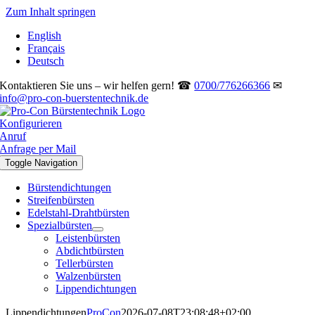
Zum Inhalt springen
English
Français
Deutsch
Kontaktieren Sie uns – wir helfen gern! ☎
0700/776266366
✉
info@pro-con-buerstentechnik.de
Konfigurieren
Anruf
Anfrage per Mail
Toggle Navigation
Bürstendichtungen
Streifenbürsten
Edelstahl-Drahtbürsten
Spezialbürsten
Leistenbürsten
Abdichtbürsten
Tellerbürsten
Walzenbürsten
Lippendichtungen
Lippendichtungen
ProCon
2026-07-08T23:08:48+02:00