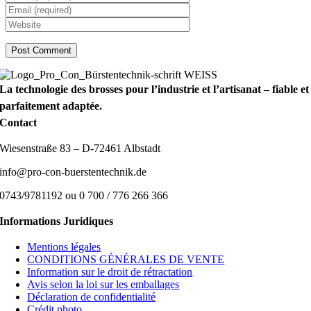
La technologie des brosses pour l’industrie et l’artisanat – fiable et
parfaitement adaptée.
Contact
Wiesenstraße 83 – D-72461 Albstadt
info@pro-con-buerstentechnik.de
0743/9781192 ou 0 700 / 776 266 366
Informations Juridiques
Mentions légales
CONDITIONS GÉNÉRALES DE VENTE
Information sur le droit de rétractation
Avis selon la loi sur les emballages
Déclaration de confidentialité
Crédit photo