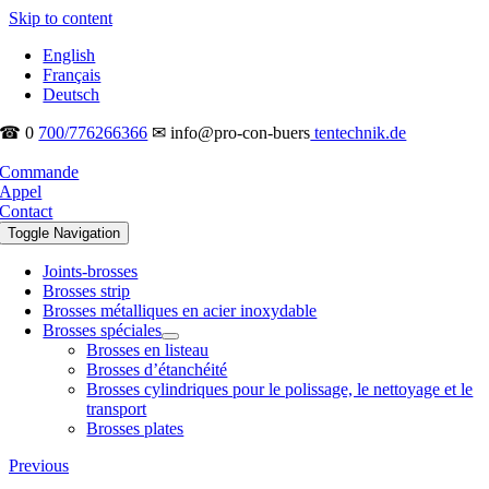
Skip to content
English
Français
Deutsch
☎ 0
700/776266366
✉ info@pro-con-buers
tentechnik.de
Commande
Appel
Contact
Toggle Navigation
Joints-brosses
Brosses strip
Brosses métalliques en acier inoxydable
Brosses spéciales
Brosses en listeau
Brosses d’étanchéité
Brosses cylindriques pour le polissage, le nettoyage et le
transport
Brosses plates
Previous