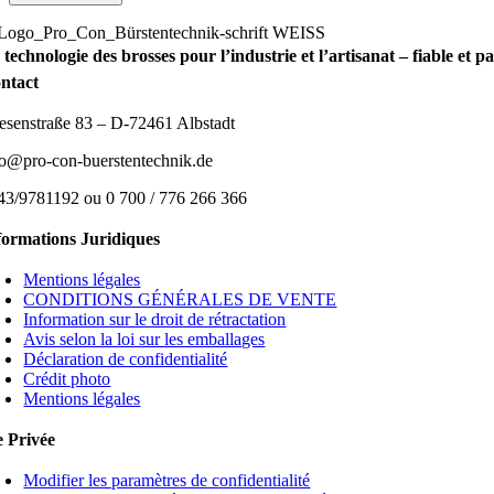
 technologie des brosses pour l’industrie et l’artisanat – fiable et 
ntact
esenstraße 83 – D-72461 Albstadt
fo@pro-con-buerstentechnik.de
43/9781192 ou 0 700 / 776 266 366
formations Juridiques
Mentions légales
CONDITIONS GÉNÉRALES DE VENTE
Information sur le droit de rétractation
Avis selon la loi sur les emballages
Déclaration de confidentialité
Crédit photo
Mentions légales
e Privée
Modifier les paramètres de confidentialité