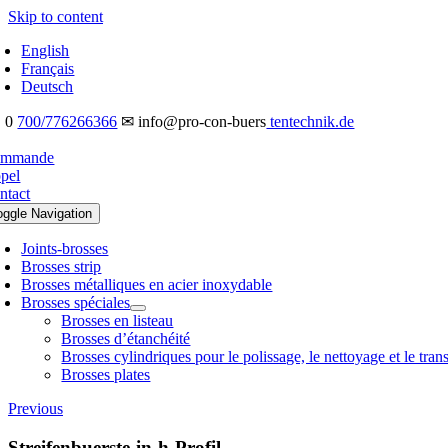
Skip to content
English
Français
Deutsch
 0
700/776266366
✉ info@pro-con-buers
tentechnik.de
mmande
pel
ntact
oggle Navigation
Joints-brosses
Brosses strip
Brosses métalliques en acier inoxydable
Brosses spéciales
Brosses en listeau
Brosses d’étanchéité
Brosses cylindriques pour le polissage, le nettoyage et le tran
Brosses plates
Previous
Streifenbuerste-in-h-Profil