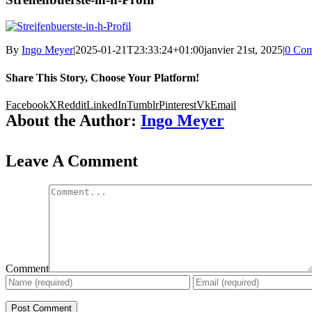
By
Ingo Meyer
|
2025-01-21T23:33:24+01:00
janvier 21st, 2025
|
0 Co
Share This Story, Choose Your Platform!
Facebook
X
Reddit
LinkedIn
Tumblr
Pinterest
Vk
Email
About the Author:
Ingo Meyer
Leave A Comment
Comment