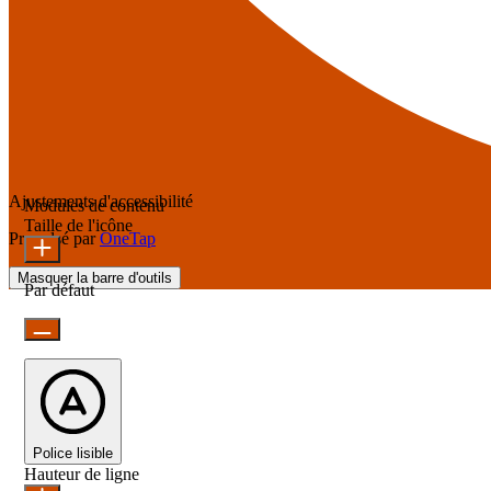
Ajustements d'accessibilité
Modules de contenu
Taille de l'icône
Propulsé par
OneTap
Masquer la barre d'outils
Par défaut
Police lisible
Hauteur de ligne