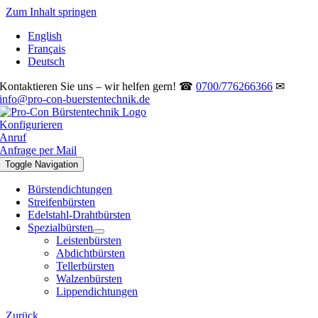
Zum Inhalt springen
English
Français
Deutsch
Kontaktieren Sie uns – wir helfen gern! ☎
0700/776266366
✉
info@pro-con-buerstentechnik.de
Konfigurieren
Anruf
Anfrage per Mail
Toggle Navigation
Bürstendichtungen
Streifenbürsten
Edelstahl-Drahtbürsten
Spezialbürsten
Leistenbürsten
Abdichtbürsten
Tellerbürsten
Walzenbürsten
Lippendichtungen
Zurück