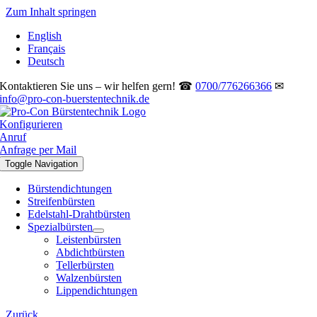
Zum Inhalt springen
English
Français
Deutsch
Kontaktieren Sie uns – wir helfen gern! ☎
0700/776266366
✉
info@pro-con-buerstentechnik.de
Konfigurieren
Anruf
Anfrage per Mail
Toggle Navigation
Bürstendichtungen
Streifenbürsten
Edelstahl-Drahtbürsten
Spezialbürsten
Leistenbürsten
Abdichtbürsten
Tellerbürsten
Walzenbürsten
Lippendichtungen
Zurück