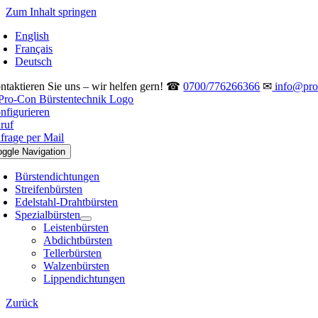
Zum Inhalt springen
English
Français
Deutsch
ntaktieren Sie uns – wir helfen gern! ☎
0700/776266366
✉
info@pro-
nfigurieren
ruf
frage per Mail
oggle Navigation
Bürstendichtungen
Streifenbürsten
Edelstahl-Drahtbürsten
Spezialbürsten
Leistenbürsten
Abdichtbürsten
Tellerbürsten
Walzenbürsten
Lippendichtungen
Zurück