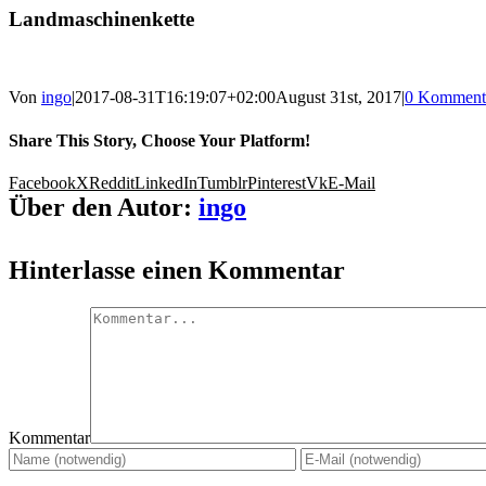
Landmaschinenkette
Von
ingo
|
2017-08-31T16:19:07+02:00
August 31st, 2017
|
0 Komment
Share This Story, Choose Your Platform!
Facebook
X
Reddit
LinkedIn
Tumblr
Pinterest
Vk
E-Mail
Über den Autor:
ingo
Hinterlasse einen Kommentar
Kommentar