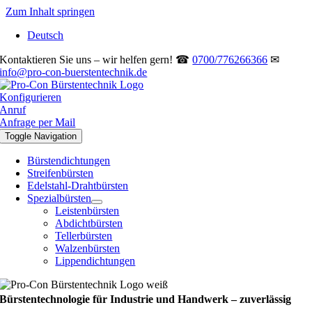
Zum Inhalt springen
Deutsch
Kontaktieren Sie uns – wir helfen gern! ☎
0700/776266366
✉
info@pro-con-buerstentechnik.de
Konfigurieren
Anruf
Anfrage per Mail
Toggle Navigation
Bürstendichtungen
Streifenbürsten
Edelstahl-Drahtbürsten
Spezialbürsten
Leistenbürsten
Abdichtbürsten
Tellerbürsten
Walzenbürsten
Lippendichtungen
Bürstentechnologie für Industrie und Handwerk – zuverlässig