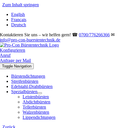
Zum Inhalt springen
English
Français
Deutsch
Kontaktieren Sie uns – wir helfen gern! ☎
0700/776266366
✉
info@pro-con-buerstentechnik.de
Konfigurieren
Anruf
Anfrage per Mail
Toggle Navigation
Bürstendichtungen
Streifenbürsten
Edelstahl-Drahtbürsten
Spezialbürsten
Leistenbürsten
Abdichtbürsten
Tellerbürsten
Walzenbürsten
Lippendichtungen
Zurück