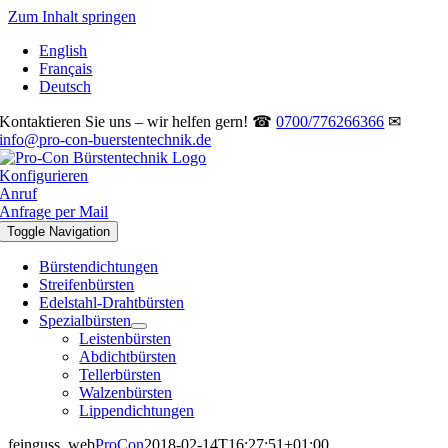
Zum Inhalt springen
English
Français
Deutsch
Kontaktieren Sie uns – wir helfen gern! ☎
0700/776266366
✉
info@pro-con-buerstentechnik.de
Konfigurieren
Anruf
Anfrage per Mail
Toggle Navigation
Bürstendichtungen
Streifenbürsten
Edelstahl-Drahtbürsten
Spezialbürsten
Leistenbürsten
Abdichtbürsten
Tellerbürsten
Walzenbürsten
Lippendichtungen
feinguss_web
ProCon
2018-02-14T16:27:51+01:00