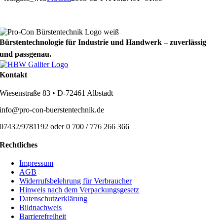
Bürstentechnologie für Industrie und Handwerk – zuverlässig
und passgenau.
Kontakt
Wiesenstraße 83 • D-72461 Albstadt
info@pro-con-buerstentechnik.de
07432/9781192 oder 0 700 / 776 266 366
Rechtliches
Impressum
AGB
Widerrufsbelehrung für Verbraucher
Hinweis nach dem Verpackungsgesetz
Datenschutzerklärung
Bildnachweis
Barrierefreiheit