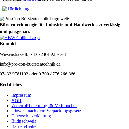
Bürstentechnologie für Industrie und Handwerk – zuverlässig
und passgenau.
Kontakt
Wiesenstraße 83 • D-72461 Albstadt
info@pro-con-buerstentechnik.de
07432/9781192 oder 0 700 / 776 266 366
Rechtliches
Impressum
AGB
Widerrufsbelehrung für Verbraucher
Hinweis nach dem Verpackungsgesetz
Datenschutzerklärung
Bildnachweis
Barrierefreiheit