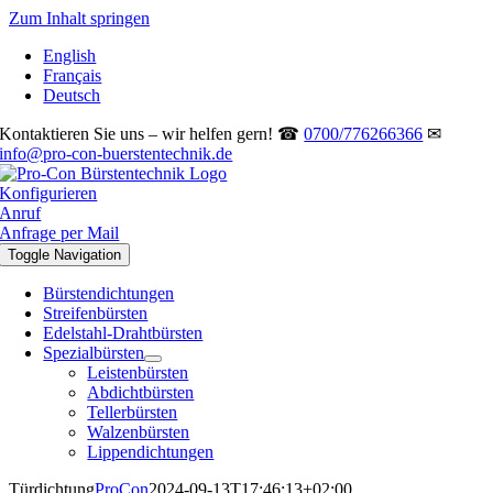
Zum Inhalt springen
English
Français
Deutsch
Kontaktieren Sie uns – wir helfen gern! ☎
0700/776266366
✉
info@pro-con-buerstentechnik.de
Konfigurieren
Anruf
Anfrage per Mail
Toggle Navigation
Bürstendichtungen
Streifenbürsten
Edelstahl-Drahtbürsten
Spezialbürsten
Leistenbürsten
Abdichtbürsten
Tellerbürsten
Walzenbürsten
Lippendichtungen
Türdichtung
ProCon
2024-09-13T17:46:13+02:00