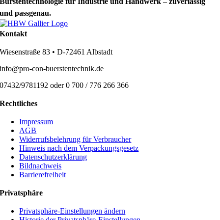
Bürstentechnologie für Industrie und Handwerk – zuverlässig
und passgenau.
Kontakt
Wiesenstraße 83 • D-72461 Albstadt
info@pro-con-buerstentechnik.de
07432/9781192 oder 0 700 / 776 266 366
Rechtliches
Impressum
AGB
Widerrufsbelehrung für Verbraucher
Hinweis nach dem Verpackungsgesetz
Datenschutzerklärung
Bildnachweis
Barrierefreiheit
Privatsphäre
Privatsphäre-Einstellungen ändern
Historie der Privatsphäre-Einstellungen