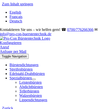
Zum Inhalt springen
English
Français
Deutsch
Kontaktieren Sie uns – wir helfen gern! ☎
0700/776266366
✉
info@pro-con-buerstentechnik.de
Konfigurieren
Anruf
Anfrage per Mail
Toggle Navigation
Bürstendichtungen
Streifenbürsten
Edelstahl-Drahtbürsten
Spezialbürsten
Leistenbürsten
Abdichtbürsten
Tellerbürsten
Walzenbürsten
Lippendichtungen
Zurück