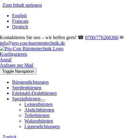
Zum Inhalt springen
English
Français
Deutsch
Kontaktieren Sie uns – wir helfen gern! ☎
0700/776266366
✉
info@pro-con-buerstentechnik.de
Konfigurieren
Anruf
Anfrage per Mail
Toggle Navigation
Bürstendichtungen
Streifenbürsten
Edelstahl-Drahtbürsten
Spezialbürsten
Leistenbürsten
Abdichtbürsten
Tellerbürsten
Walzenbürsten
Lippendichtungen
Zurück