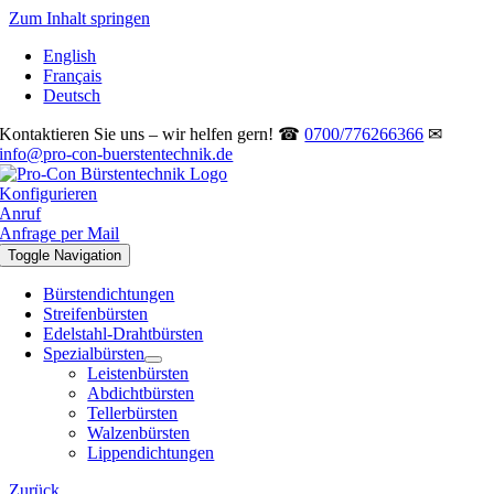
Zum Inhalt springen
English
Français
Deutsch
Kontaktieren Sie uns – wir helfen gern! ☎
0700/776266366
✉
info@pro-con-buerstentechnik.de
Konfigurieren
Anruf
Anfrage per Mail
Toggle Navigation
Bürstendichtungen
Streifenbürsten
Edelstahl-Drahtbürsten
Spezialbürsten
Leistenbürsten
Abdichtbürsten
Tellerbürsten
Walzenbürsten
Lippendichtungen
Zurück