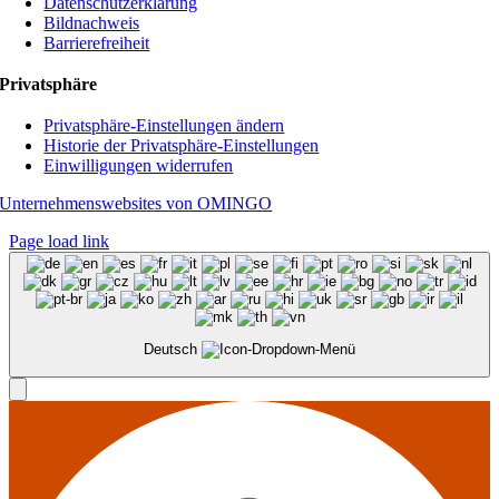
Datenschutzerklärung
Bildnachweis
Barrierefreiheit
Privatsphäre
Privatsphäre-Einstellungen ändern
Historie der Privatsphäre-Einstellungen
Einwilligungen widerrufen
Unternehmenswebsites von OMINGO
Page load link
Deutsch