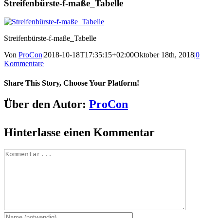
Streifenbürste-f-maße_Tabelle
Streifenbürste-f-maße_Tabelle
Von
ProCon
|
2018-10-18T17:35:15+02:00
Oktober 18th, 2018
|
0
Kommentare
Share This Story, Choose Your Platform!
Facebook
X
Reddit
LinkedIn
Tumblr
Pinterest
Vk
E-
Über den Autor:
ProCon
Mail
Hinterlasse einen Kommentar
Kommentar