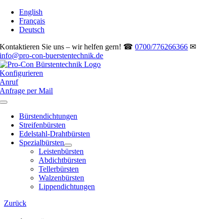
Zum
English
Inhalt
Français
springen
Deutsch
Kontaktieren Sie uns – wir helfen gern! ☎
0700/776266366
✉
info@pro-con-buerstentechnik.de
Konfigurieren
Anruf
Anfrage per Mail
Toggle
Navigation
Bürstendichtungen
Streifenbürsten
Edelstahl-Drahtbürsten
Spezialbürsten
Leistenbürsten
Abdichtbürsten
Tellerbürsten
Walzenbürsten
Lippendichtungen
Zurück