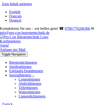
Zum Inhalt springen
English
Français
Deutsch
Kontaktieren Sie uns – wir helfen gern! ☎
0700/776266366
✉
info@pro-con-buerstentechnik.de
Konfigurieren
Anruf
Anfrage per Mail
Toggle Navigation
Bürstendichtungen
Streifenbürsten
Edelstahl-Drahtbürsten
Spezialbürsten
Leistenbürsten
Abdichtbürsten
Tellerbürsten
Walzenbürsten
Lippendichtungen
Zurück