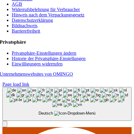
AGB
Widerrufsbelehrung für Verbraucher
Hinweis nach dem Verpackungsgesetz
Datenschutzerklärung
Bildnachweis
Barrierefreiheit
Privatsphäre
Privatsphäre-Einstellungen ändern
Historie der Privatsphäre-Einstellungen
Einwilligungen widerrufen
Unternehmenswebsites von OMINGO
Page load link
Deutsch