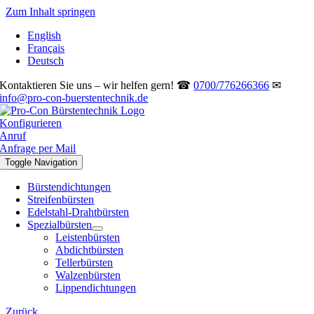
Zum Inhalt springen
English
Français
Deutsch
Kontaktieren Sie uns – wir helfen gern! ☎
0700/776266366
✉
info@pro-con-buerstentechnik.de
Konfigurieren
Anruf
Anfrage per Mail
Toggle Navigation
Bürstendichtungen
Streifenbürsten
Edelstahl-Drahtbürsten
Spezialbürsten
Leistenbürsten
Abdichtbürsten
Tellerbürsten
Walzenbürsten
Lippendichtungen
Zurück