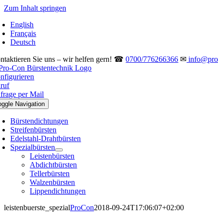
Zum Inhalt springen
English
Français
Deutsch
ntaktieren Sie uns – wir helfen gern! ☎
0700/776266366
✉
info@pro-
nfigurieren
ruf
frage per Mail
oggle Navigation
Bürstendichtungen
Streifenbürsten
Edelstahl-Drahtbürsten
Spezialbürsten
Leistenbürsten
Abdichtbürsten
Tellerbürsten
Walzenbürsten
Lippendichtungen
leistenbuerste_spezial
ProCon
2018-09-24T17:06:07+02:00