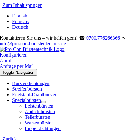
Zum Inhalt springen
English
Français
Deutsch
Kontaktieren Sie uns – wir helfen gern! ☎
0700/776266366
✉
info@pro-con-buerstentechnik.de
Konfigurieren
Anruf
Anfrage per Mail
Toggle Navigation
Bürstendichtungen
Streifenbürsten
Edelstahl-Drahtbürsten
Spezialbürsten
Leistenbürsten
Abdichtbürsten
Tellerbürsten
Walzenbürsten
Lippendichtungen
Zurück