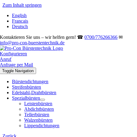
Zum Inhalt springen
English
Français
Deutsch
Kontaktieren Sie uns – wir helfen gern! ☎
0700/776266366
✉
info@pro-con-buerstentechnik.de
Konfigurieren
Anruf
Anfrage per Mail
Toggle Navigation
Bürstendichtungen
Streifenbürsten
Edelstahl-Drahtbürsten
Spezialbürsten
Leistenbürsten
Abdichtbürsten
Tellerbürsten
Walzenbürsten
Lippendichtungen
Zurück