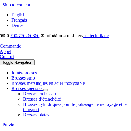
Skip to content
English
Français
Deutsch
☎ 0
700/776266366
✉ info@pro-con-buers
tentechnik.de
Commande
Appel
Contact
Toggle Navigation
Joints-brosses
Brosses strip
Brosses métalliques en acier inoxydable
Brosses spéciales
Brosses en listeau
Brosses d’étanchéité
Brosses cylindriques pour le polissage, le nettoyage et le
transport
Brosses plates
Previous