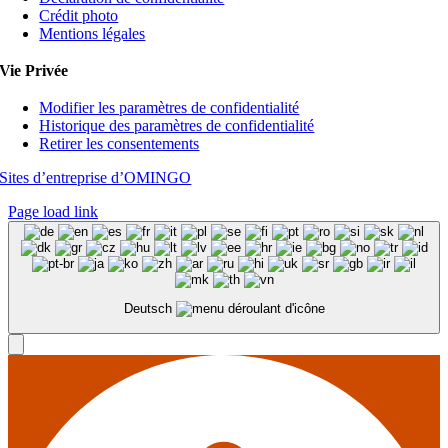
Crédit photo
Mentions légales
Vie Privée
Modifier les paramètres de confidentialité
Historique des paramètres de confidentialité
Retirer les consentements
Sites d’entreprise d’OMINGO
Page load link
Deutsch