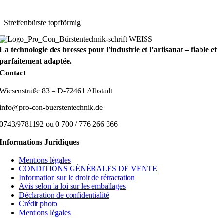
Streifenbürste topfförmig
La technologie des brosses pour l’industrie et l’artisanat – fiable et
parfaitement adaptée.
Contact
Wiesenstraße 83 – D-72461 Albstadt
info@pro-con-buerstentechnik.de
0743/9781192 ou 0 700 / 776 266 366
Informations Juridiques
Mentions légales
CONDITIONS GÉNÉRALES DE VENTE
Information sur le droit de rétractation
Avis selon la loi sur les emballages
Déclaration de confidentialité
Crédit photo
Mentions légales