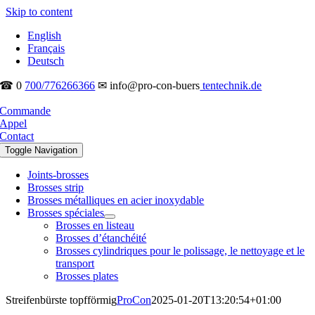
Skip to content
English
Français
Deutsch
☎ 0
700/776266366
✉ info@pro-con-buers
tentechnik.de
Commande
Appel
Contact
Toggle Navigation
Joints-brosses
Brosses strip
Brosses métalliques en acier inoxydable
Brosses spéciales
Brosses en listeau
Brosses d’étanchéité
Brosses cylindriques pour le polissage, le nettoyage et le
transport
Brosses plates
Streifenbürste topfförmig
ProCon
2025-01-20T13:20:54+01:00