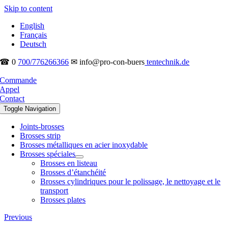
Skip to content
English
Français
Deutsch
☎ 0
700/776266366
✉ info@pro-con-buers
tentechnik.de
Commande
Appel
Contact
Toggle Navigation
Joints-brosses
Brosses strip
Brosses métalliques en acier inoxydable
Brosses spéciales
Brosses en listeau
Brosses d’étanchéité
Brosses cylindriques pour le polissage, le nettoyage et le
transport
Brosses plates
Previous