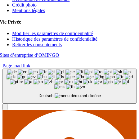
Crédit photo
Mentions légales
Vie Privée
Modifier les paramètres de confidentialité
Historique des paramètres de confidentialité
Retirer les consentements
Sites d’entreprise d’OMINGO
Page load link
Deutsch