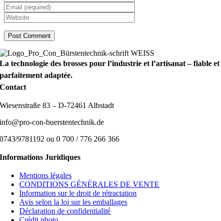
La technologie des brosses pour l’industrie et l’artisanat – fiable et
parfaitement adaptée.
Contact
Wiesenstraße 83 – D-72461 Albstadt
info@pro-con-buerstentechnik.de
0743/9781192 ou 0 700 / 776 266 366
Informations Juridiques
Mentions légales
CONDITIONS GÉNÉRALES DE VENTE
Information sur le droit de rétractation
Avis selon la loi sur les emballages
Déclaration de confidentialité
Crédit photo