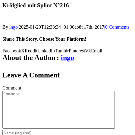
Kröfglied mit Splint N°216
By
ingo
|
2025-01-20T12:33:34+01:00
août 17th, 2017
|
0 Comments
Share This Story, Choose Your Platform!
Facebook
X
Reddit
LinkedIn
Tumblr
Pinterest
Vk
Email
About the Author:
ingo
Leave A Comment
Comment