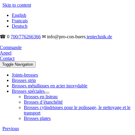
Skip to content
English
Français
Deutsch
☎ 0
700/776266366
✉ info@pro-con-buers
tentechnik.de
Commande
Appel
Contact
Toggle Navigation
Joints-brosses
Brosses strip
Brosses métalliques en acier inoxydable
Brosses spéciales
Brosses en listeau
Brosses d’étanchéité
Brosses cylindriques pour le polissage, le nettoyage et le
transport
Brosses plates
Previous