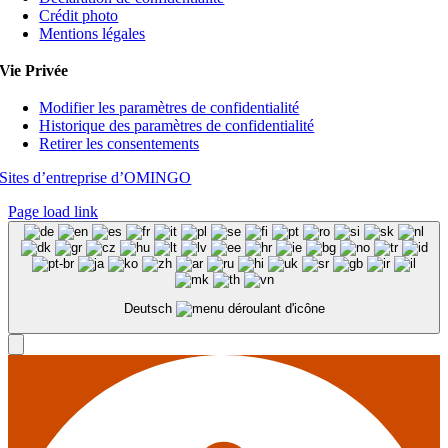
Crédit photo
Mentions légales
Vie Privée
Modifier les paramètres de confidentialité
Historique des paramètres de confidentialité
Retirer les consentements
Sites d’entreprise d’OMINGO
Page load link
Deutsch