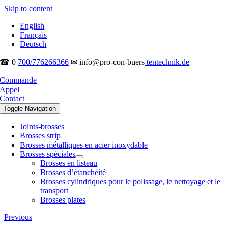
Skip to content
English
Français
Deutsch
☎ 0
700/776266366
✉ info@pro-con-buers
tentechnik.de
Commande
Appel
Contact
Toggle Navigation
Joints-brosses
Brosses strip
Brosses métalliques en acier inoxydable
Brosses spéciales
Brosses en listeau
Brosses d’étanchéité
Brosses cylindriques pour le polissage, le nettoyage et le
transport
Brosses plates
Previous