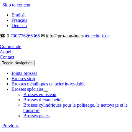
Skip to content
English
Français
Deutsch
☎ 0
700/776266366
✉ info@pro-con-buers
tentechnik.de
Commande
Appel
Contact
Toggle Navigation
Joints-brosses
Brosses strip
Brosses métalliques en acier inoxydable
Brosses spéciales
Brosses en listeau
Brosses d’étanchéité
Brosses cylindriques pour le polissage, le nettoyage et le
transport
Brosses plates
Previous