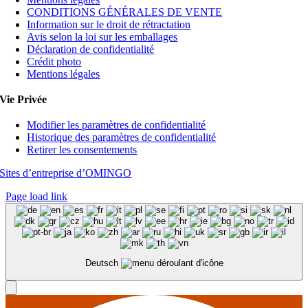
CONDITIONS GÉNÉRALES DE VENTE
Information sur le droit de rétractation
Avis selon la loi sur les emballages
Déclaration de confidentialité
Crédit photo
Mentions légales
Vie Privée
Modifier les paramètres de confidentialité
Historique des paramètres de confidentialité
Retirer les consentements
Sites d’entreprise d’OMINGO
Page load link
Deutsch