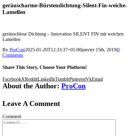
geräuscharme-Bürstendichtung-Silent-Fin-weiche-
Lamellen
geräuschlose Dichtung – Innovation SILENT FIN mit weichen
Lamellen
By
ProCon
|
2025-01-20T12:33:37+01:00
janvier 15th, 2019
|
0
Comments
Share This Story, Choose Your Platform!
Facebook
X
Reddit
LinkedIn
Tumblr
Pinterest
Vk
Email
About the Author:
ProCon
Leave A Comment
Comment