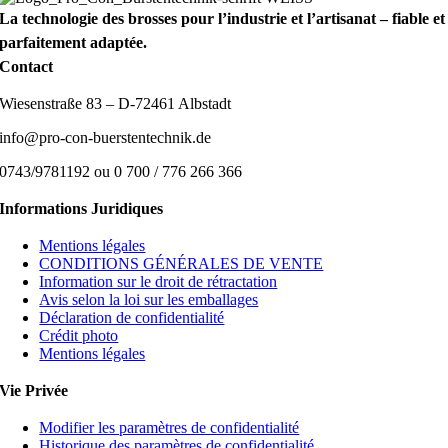
La technologie des brosses pour l’industrie et l’artisanat – fiable et
parfaitement adaptée.
Contact
Wiesenstraße 83 – D-72461 Albstadt
info@pro-con-buerstentechnik.de
0743/9781192 ou 0 700 / 776 266 366
Informations Juridiques
Mentions légales
CONDITIONS GÉNÉRALES DE VENTE
Information sur le droit de rétractation
Avis selon la loi sur les emballages
Déclaration de confidentialité
Crédit photo
Mentions légales
Vie Privée
Modifier les paramètres de confidentialité
Historique des paramètres de confidentialité