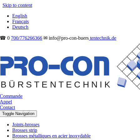
Skip to content
English
Français
Deutsch
☎ 0
700/776266366
✉ info@pro-con-buers
tentechnik.de
Commande
Appel
Contact
Toggle Navigation
Joints-brosses
Brosses strip
Brosses métalliques en acier inoxydable