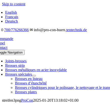
Skip to content
English
Français
Deutsch
 0
700/776266366
✉ info@pro-con-buers
tentechnik.de
mmande
pel
ntact
oggle Navigation
Joints-brosses
Brosses strip
Brosses métalliques en acier inoxydable
Brosses spéciales
Brosses en listeau
Brosses d’étanchéité
Brosses cylindriques pour le polissage, le nettoyage et le tran
Brosses plates
streifen3png
ProCon
2025-01-20T13:18:02+01:00