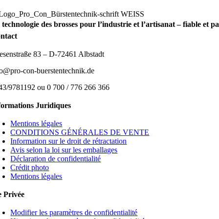
 technologie des brosses pour l’industrie et l’artisanat – fiable et 
ntact
esenstraße 83 – D-72461 Albstadt
fo@pro-con-buerstentechnik.de
43/9781192 ou 0 700 / 776 266 366
formations Juridiques
Mentions légales
CONDITIONS GÉNÉRALES DE VENTE
Information sur le droit de rétractation
Avis selon la loi sur les emballages
Déclaration de confidentialité
Crédit photo
Mentions légales
e Privée
Modifier les paramètres de confidentialité