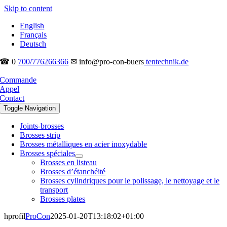
Skip to content
English
Français
Deutsch
☎ 0
700/776266366
✉ info@pro-con-buers
tentechnik.de
Commande
Appel
Contact
Toggle Navigation
Joints-brosses
Brosses strip
Brosses métalliques en acier inoxydable
Brosses spéciales
Brosses en listeau
Brosses d’étanchéité
Brosses cylindriques pour le polissage, le nettoyage et le
transport
Brosses plates
hprofil
ProCon
2025-01-20T13:18:02+01:00