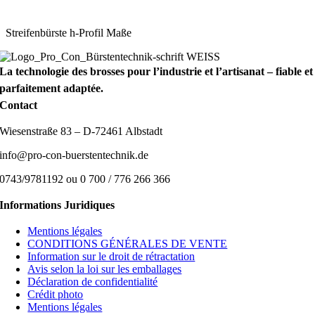
Streifenbürste h-Profil Maße
La technologie des brosses pour l’industrie et l’artisanat – fiable et
parfaitement adaptée.
Contact
Wiesenstraße 83 – D-72461 Albstadt
info@pro-con-buerstentechnik.de
0743/9781192 ou 0 700 / 776 266 366
Informations Juridiques
Mentions légales
CONDITIONS GÉNÉRALES DE VENTE
Information sur le droit de rétractation
Avis selon la loi sur les emballages
Déclaration de confidentialité
Crédit photo
Mentions légales