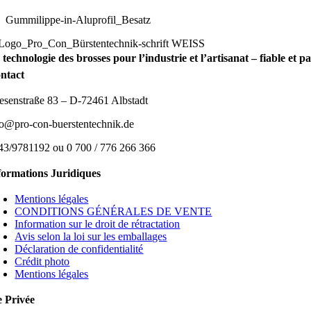
Gummilippe-in-Aluprofil_Besatz
 technologie des brosses pour l’industrie et l’artisanat – fiable et 
ntact
esenstraße 83 – D-72461 Albstadt
fo@pro-con-buerstentechnik.de
43/9781192 ou 0 700 / 776 266 366
formations Juridiques
Mentions légales
CONDITIONS GÉNÉRALES DE VENTE
Information sur le droit de rétractation
Avis selon la loi sur les emballages
Déclaration de confidentialité
Crédit photo
Mentions légales
e Privée