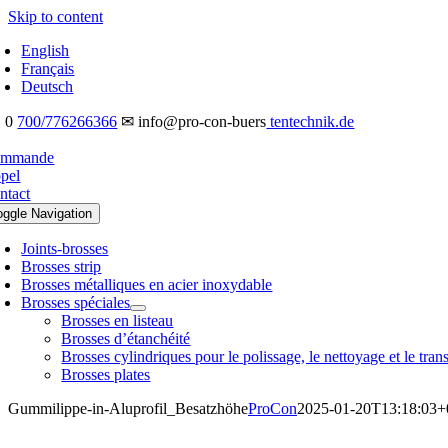
Skip to content
English
Français
Deutsch
 0
700/776266366
✉ info@pro-con-buers
tentechnik.de
mmande
pel
ntact
oggle Navigation
Joints-brosses
Brosses strip
Brosses métalliques en acier inoxydable
Brosses spéciales
Brosses en listeau
Brosses d’étanchéité
Brosses cylindriques pour le polissage, le nettoyage et le tran
Brosses plates
Gummilippe-in-Aluprofil_Besatzhöhe
ProCon
2025-01-20T13:18:03+