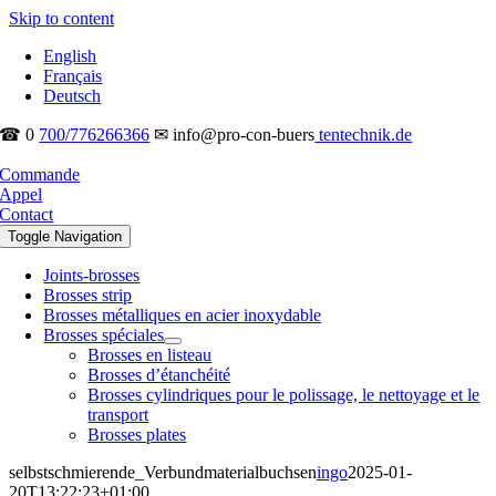
Skip to content
English
Français
Deutsch
☎ 0
700/776266366
✉ info@pro-con-buers
tentechnik.de
Commande
Appel
Contact
Toggle Navigation
Joints-brosses
Brosses strip
Brosses métalliques en acier inoxydable
Brosses spéciales
Brosses en listeau
Brosses d’étanchéité
Brosses cylindriques pour le polissage, le nettoyage et le
transport
Brosses plates
selbstschmierende_Verbundmaterialbuchsen
ingo
2025-01-
20T13:22:23+01:00