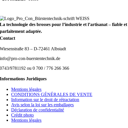
La technologie des brosses pour l’industrie et l’artisanat – fiable et
parfaitement adaptée.
Contact
Wiesenstraße 83 – D-72461 Albstadt
info@pro-con-buerstentechnik.de
0743/9781192 ou 0 700 / 776 266 366
Informations Juridiques
Mentions légales
CONDITIONS GÉNÉRALES DE VENTE
Information sur le droit de rétractation
Avis selon la loi sur les emballages
Déclaration de confidentialité
Crédit photo
Mentions légales