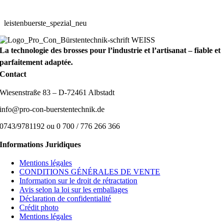
leistenbuerste_spezial_neu
La technologie des brosses pour l’industrie et l’artisanat – fiable et
parfaitement adaptée.
Contact
Wiesenstraße 83 – D-72461 Albstadt
info@pro-con-buerstentechnik.de
0743/9781192 ou 0 700 / 776 266 366
Informations Juridiques
Mentions légales
CONDITIONS GÉNÉRALES DE VENTE
Information sur le droit de rétractation
Avis selon la loi sur les emballages
Déclaration de confidentialité
Crédit photo
Mentions légales