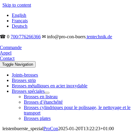
Skip to content
English
Français
Deutsch
☎ 0
700/776266366
✉ info@pro-con-buers
tentechnik.de
Commande
Appel
Contact
Toggle Navigation
Joints-brosses
Brosses strip
Brosses métalliques en acier inoxydable
Brosses spéciales
Brosses en listeau
Brosses d’étanchéité
Brosses cylindriques pour le polissage, le nettoyage et le
transport
Brosses plates
leistenbuerste_spezial
ProCon
2025-01-20T13:22:23+01:00