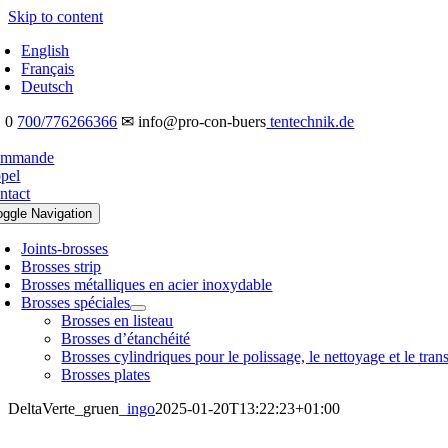
Skip to content
English
Français
Deutsch
 0
700/776266366
✉ info@pro-con-buers
tentechnik.de
mmande
pel
ntact
oggle Navigation
Joints-brosses
Brosses strip
Brosses métalliques en acier inoxydable
Brosses spéciales
Brosses en listeau
Brosses d’étanchéité
Brosses cylindriques pour le polissage, le nettoyage et le tran
Brosses plates
DeltaVerte_gruen_
ingo
2025-01-20T13:22:23+01:00