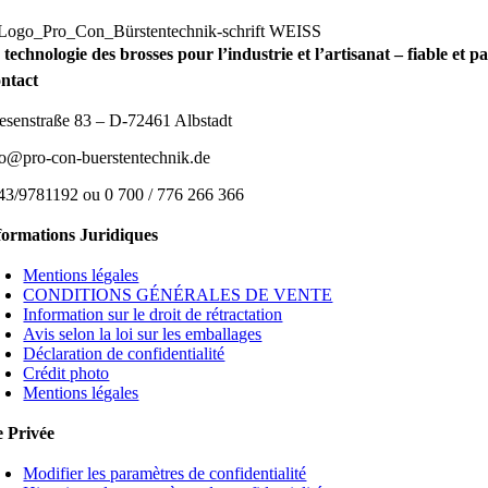
 technologie des brosses pour l’industrie et l’artisanat – fiable et 
ntact
esenstraße 83 – D-72461 Albstadt
fo@pro-con-buerstentechnik.de
43/9781192 ou 0 700 / 776 266 366
formations Juridiques
Mentions légales
CONDITIONS GÉNÉRALES DE VENTE
Information sur le droit de rétractation
Avis selon la loi sur les emballages
Déclaration de confidentialité
Crédit photo
Mentions légales
e Privée
Modifier les paramètres de confidentialité