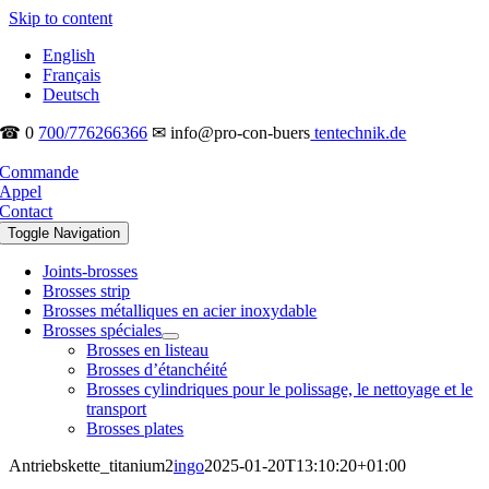
Skip to content
English
Français
Deutsch
☎ 0
700/776266366
✉ info@pro-con-buers
tentechnik.de
Commande
Appel
Contact
Toggle Navigation
Joints-brosses
Brosses strip
Brosses métalliques en acier inoxydable
Brosses spéciales
Brosses en listeau
Brosses d’étanchéité
Brosses cylindriques pour le polissage, le nettoyage et le
transport
Brosses plates
Antriebskette_titanium2
ingo
2025-01-20T13:10:20+01:00