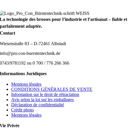
La technologie des brosses pour l’industrie et l’artisanat – fiable et
parfaitement adaptée.
Contact
Wiesenstraße 83 – D-72461 Albstadt
info@pro-con-buerstentechnik.de
0743/9781192 ou 0 700 / 776 266 366
Informations Juridiques
Mentions légales
CONDITIONS GÉNÉRALES DE VENTE
Information sur le droit de rétractation
Avis selon la loi sur les emballages
Déclaration de confidentialité
Crédit photo
Mentions légales
Vie Privée