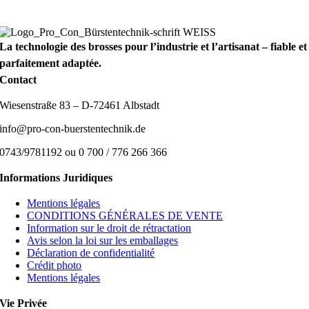
La technologie des brosses pour l’industrie et l’artisanat – fiable et
parfaitement adaptée.
Contact
Wiesenstraße 83 – D-72461 Albstadt
info@pro-con-buerstentechnik.de
0743/9781192 ou 0 700 / 776 266 366
Informations Juridiques
Mentions légales
CONDITIONS GÉNÉRALES DE VENTE
Information sur le droit de rétractation
Avis selon la loi sur les emballages
Déclaration de confidentialité
Crédit photo
Mentions légales
Vie Privée