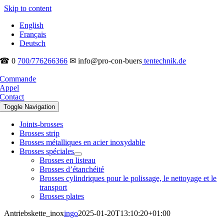
Skip to content
English
Français
Deutsch
☎ 0
700/776266366
✉ info@pro-con-buers
tentechnik.de
Commande
Appel
Contact
Toggle Navigation
Joints-brosses
Brosses strip
Brosses métalliques en acier inoxydable
Brosses spéciales
Brosses en listeau
Brosses d’étanchéité
Brosses cylindriques pour le polissage, le nettoyage et le
transport
Brosses plates
Antriebskette_inox
ingo
2025-01-20T13:10:20+01:00