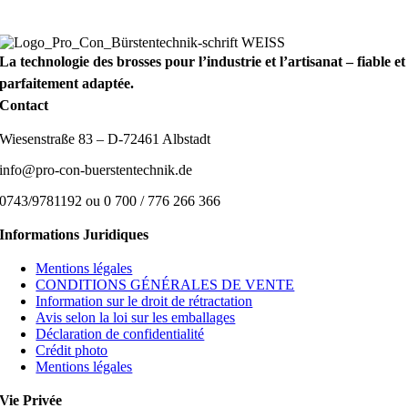
La technologie des brosses pour l’industrie et l’artisanat – fiable et
parfaitement adaptée.
Contact
Wiesenstraße 83 – D-72461 Albstadt
info@pro-con-buerstentechnik.de
0743/9781192 ou 0 700 / 776 266 366
Informations Juridiques
Mentions légales
CONDITIONS GÉNÉRALES DE VENTE
Information sur le droit de rétractation
Avis selon la loi sur les emballages
Déclaration de confidentialité
Crédit photo
Mentions légales
Vie Privée