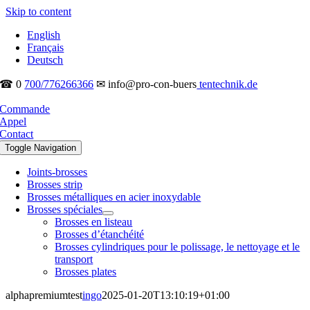
Skip to content
English
Français
Deutsch
☎ 0
700/776266366
✉ info@pro-con-buers
tentechnik.de
Commande
Appel
Contact
Toggle Navigation
Joints-brosses
Brosses strip
Brosses métalliques en acier inoxydable
Brosses spéciales
Brosses en listeau
Brosses d’étanchéité
Brosses cylindriques pour le polissage, le nettoyage et le
transport
Brosses plates
alphapremiumtest
ingo
2025-01-20T13:10:19+01:00