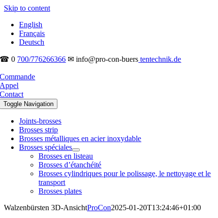
Skip to content
English
Français
Deutsch
☎ 0
700/776266366
✉ info@pro-con-buers
tentechnik.de
Commande
Appel
Contact
Toggle Navigation
Joints-brosses
Brosses strip
Brosses métalliques en acier inoxydable
Brosses spéciales
Brosses en listeau
Brosses d’étanchéité
Brosses cylindriques pour le polissage, le nettoyage et le
transport
Brosses plates
Walzenbürsten 3D-Ansicht
ProCon
2025-01-20T13:24:46+01:00