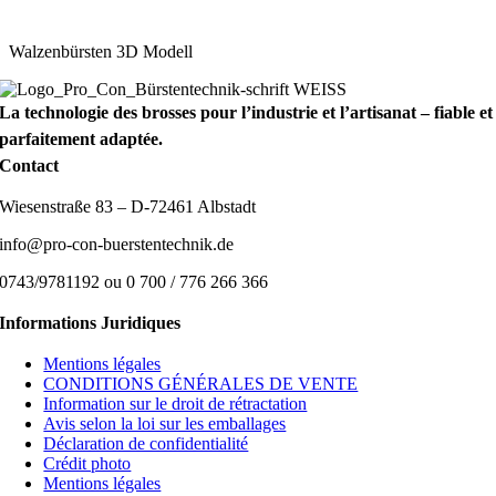
Walzenbürsten 3D Modell
La technologie des brosses pour l’industrie et l’artisanat – fiable et
parfaitement adaptée.
Contact
Wiesenstraße 83 – D-72461 Albstadt
info@pro-con-buerstentechnik.de
0743/9781192 ou 0 700 / 776 266 366
Informations Juridiques
Mentions légales
CONDITIONS GÉNÉRALES DE VENTE
Information sur le droit de rétractation
Avis selon la loi sur les emballages
Déclaration de confidentialité
Crédit photo
Mentions légales