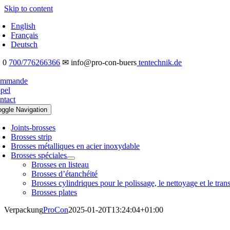
Skip to content
English
Français
Deutsch
 0
700/776266366
✉ info@pro-con-buers
tentechnik.de
mmande
pel
ntact
oggle Navigation
Joints-brosses
Brosses strip
Brosses métalliques en acier inoxydable
Brosses spéciales
Brosses en listeau
Brosses d’étanchéité
Brosses cylindriques pour le polissage, le nettoyage et le tran
Brosses plates
Verpackung
ProCon
2025-01-20T13:24:04+01:00