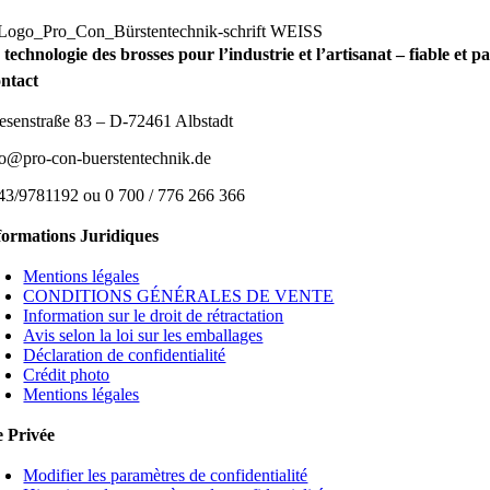
 technologie des brosses pour l’industrie et l’artisanat – fiable et 
ntact
esenstraße 83 – D-72461 Albstadt
fo@pro-con-buerstentechnik.de
43/9781192 ou 0 700 / 776 266 366
formations Juridiques
Mentions légales
CONDITIONS GÉNÉRALES DE VENTE
Information sur le droit de rétractation
Avis selon la loi sur les emballages
Déclaration de confidentialité
Crédit photo
Mentions légales
e Privée
Modifier les paramètres de confidentialité