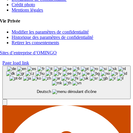
Crédit photo
Mentions légales
Vie Privée
Modifier les paramètres de confidentialité
Historique des paramètres de confidentialité
Retirer les consentements
Sites d’entreprise d’OMINGO
Page load link
Deutsch