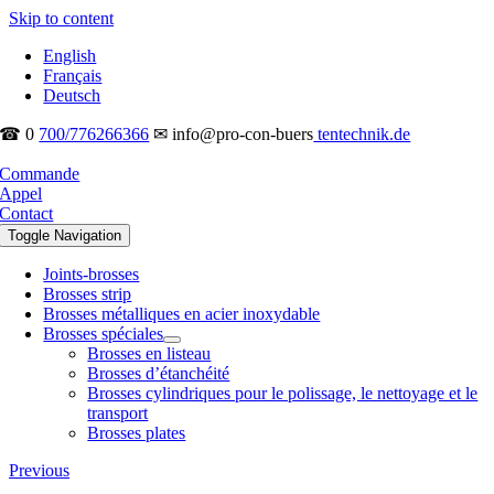
Skip to content
English
Français
Deutsch
☎ 0
700/776266366
✉ info@pro-con-buers
tentechnik.de
Commande
Appel
Contact
Toggle Navigation
Joints-brosses
Brosses strip
Brosses métalliques en acier inoxydable
Brosses spéciales
Brosses en listeau
Brosses d’étanchéité
Brosses cylindriques pour le polissage, le nettoyage et le
transport
Brosses plates
Previous