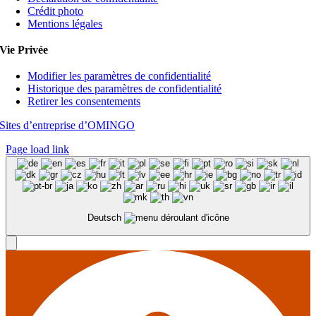
Crédit photo
Mentions légales
Vie Privée
Modifier les paramètres de confidentialité
Historique des paramètres de confidentialité
Retirer les consentements
Sites d’entreprise d’OMINGO
Page load link
Deutsch