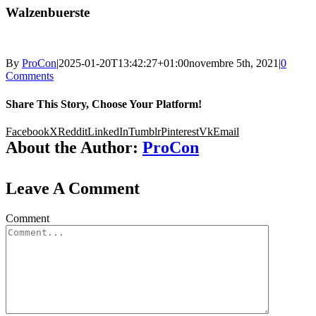
Walzenbuerste
By
ProCon
|
2025-01-20T13:42:27+01:00
novembre 5th, 2021
|
0
Comments
Share This Story, Choose Your Platform!
Facebook
X
Reddit
LinkedIn
Tumblr
Pinterest
Vk
Email
About the Author:
ProCon
Leave A Comment
Comment