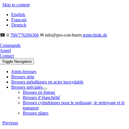
Skip to content
English
Français
Deutsch
☎ 0
700/776266366
✉ info@pro-con-buers
tentechnik.de
Commande
Appel
Contact
Toggle Navigation
Joints-brosses
Brosses strip
Brosses métalliques en acier inoxydable
Brosses spéciales
Brosses en listeau
Brosses d’étanchéité
Brosses cylindriques pour le polissage, le nettoyage et le
transport
Brosses plates
Previous