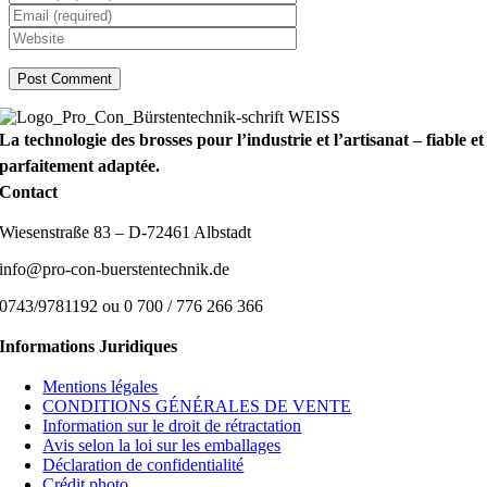
La technologie des brosses pour l’industrie et l’artisanat – fiable et
parfaitement adaptée.
Contact
Wiesenstraße 83 – D-72461 Albstadt
info@pro-con-buerstentechnik.de
0743/9781192 ou 0 700 / 776 266 366
Informations Juridiques
Mentions légales
CONDITIONS GÉNÉRALES DE VENTE
Information sur le droit de rétractation
Avis selon la loi sur les emballages
Déclaration de confidentialité
Crédit photo