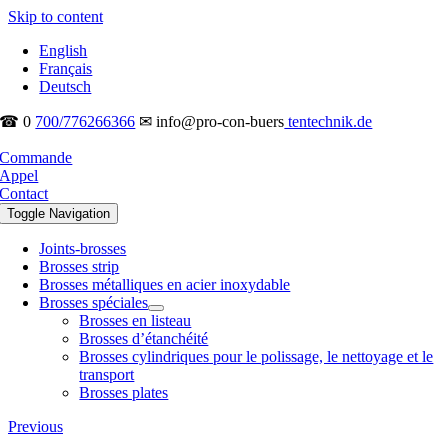
Skip to content
English
Français
Deutsch
☎ 0
700/776266366
✉ info@pro-con-buers
tentechnik.de
Commande
Appel
Contact
Toggle Navigation
Joints-brosses
Brosses strip
Brosses métalliques en acier inoxydable
Brosses spéciales
Brosses en listeau
Brosses d’étanchéité
Brosses cylindriques pour le polissage, le nettoyage et le
transport
Brosses plates
Previous