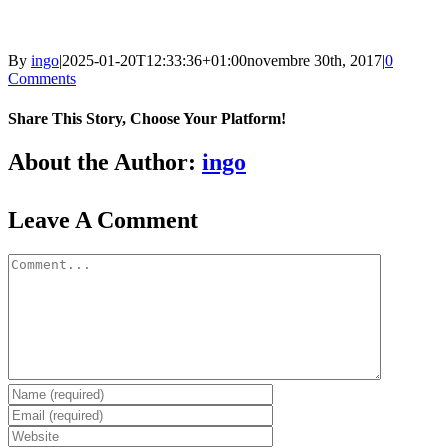
By
ingo
|
2025-01-20T12:33:36+01:00
novembre 30th, 2017
|
0
Comments
Share This Story, Choose Your Platform!
Facebook
X
Reddit
LinkedIn
Tumblr
Pinterest
Vk
Email
About the Author:
ingo
Leave A Comment
Comment