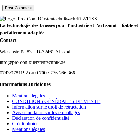
La technologie des brosses pour l’industrie et l’artisanat – fiable et
parfaitement adaptée.
Contact
Wiesenstraße 83 – D-72461 Albstadt
info@pro-con-buerstentechnik.de
0743/9781192 ou 0 700 / 776 266 366
Informations Juridiques
Mentions légales
CONDITIONS GÉNÉRALES DE VENTE
Information sur le droit de rétractation
Avis selon la loi sur les emballages
Déclaration de confidentialité
Crédit photo
Mentions légales