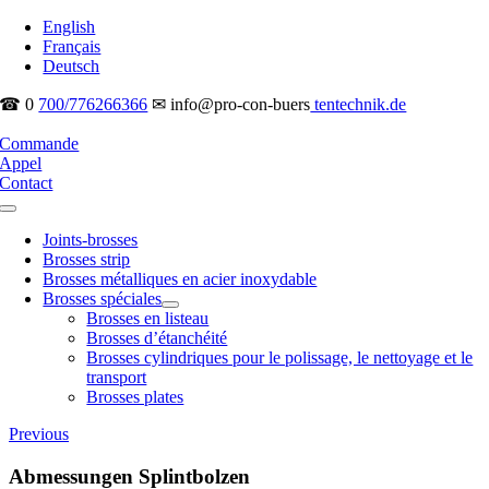
Skip
English
to
Français
content
Deutsch
☎ 0
700/776266366
✉ info@pro-con-buers
tentechnik.de
Commande
Appel
Contact
Toggle
Navigation
Joints-brosses
Brosses strip
Brosses métalliques en acier inoxydable
Brosses spéciales
Brosses en listeau
Brosses d’étanchéité
Brosses cylindriques pour le polissage, le nettoyage et le
transport
Brosses plates
Previous
Abmessungen Splintbolzen