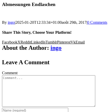
Abmessungen Endlaschen
By
ingo
|
2025-01-20T12:33:34+01:00
août 29th, 2017
|
0 Comments
Share This Story, Choose Your Platform!
Facebook
X
Reddit
LinkedIn
Tumblr
Pinterest
Vk
Email
About the Author:
ingo
Leave A Comment
Comment