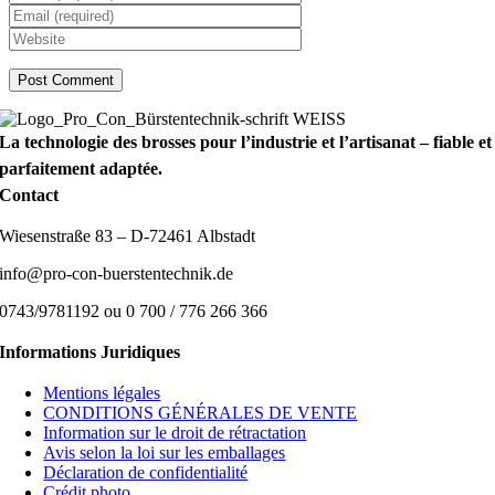
La technologie des brosses pour l’industrie et l’artisanat – fiable et
parfaitement adaptée.
Contact
Wiesenstraße 83 – D-72461 Albstadt
info@pro-con-buerstentechnik.de
0743/9781192 ou 0 700 / 776 266 366
Informations Juridiques
Mentions légales
CONDITIONS GÉNÉRALES DE VENTE
Information sur le droit de rétractation
Avis selon la loi sur les emballages
Déclaration de confidentialité
Crédit photo