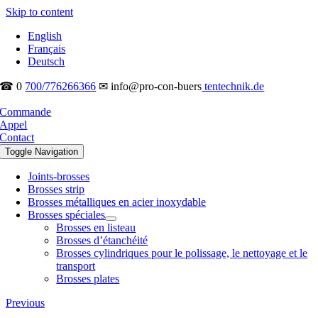
Skip to content
English
Français
Deutsch
☎ 0
700/776266366
✉ info@pro-con-buers
tentechnik.de
Commande
Appel
Contact
Toggle Navigation
Joints-brosses
Brosses strip
Brosses métalliques en acier inoxydable
Brosses spéciales
Brosses en listeau
Brosses d’étanchéité
Brosses cylindriques pour le polissage, le nettoyage et le
transport
Brosses plates
Previous